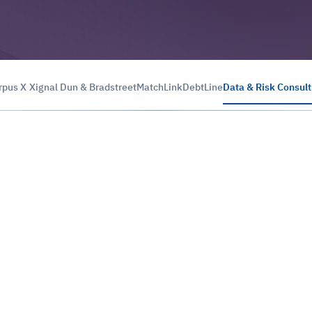
rpus X
Xignal
Dun & Bradstreet
MatchLink
DebtLine
Data & Risk Consult